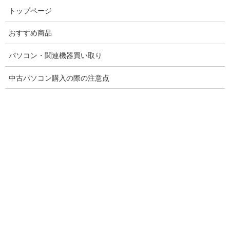
コ
ナ
トップページ
ン
ビ
テ
ゲ
おすすめ商品
ン
ー
ツ
シ
へ
ョ
パソコン・関連機器買い取り
ス
ン
販売商品
キ
に
中古パソコン購入の際の注意点
ッ
移
プ
動
トップページ
販売商品
Windows 11 Pro
Windows 11 Pro