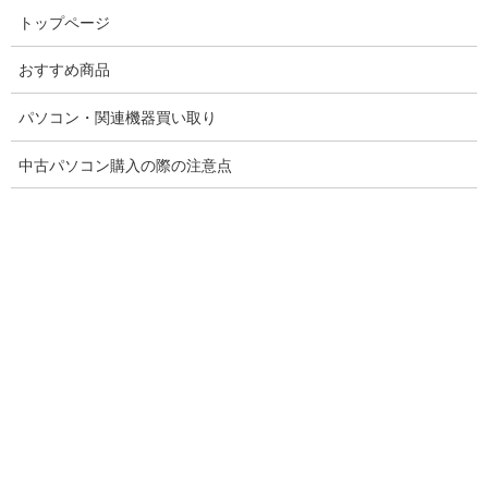
コ
ナ
トップページ
ン
ビ
テ
ゲ
おすすめ商品
ン
ー
ツ
シ
へ
ョ
パソコン・関連機器買い取り
ス
ン
販売商品
キ
に
中古パソコン購入の際の注意点
ッ
移
プ
動
トップページ
販売商品
搭載
搭載