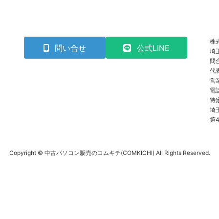
株
問い合せ
公式LINE
埼
問
代
営
電
特
埼
第4
Copyright © 中古パソコン販売のコムキチ(COMKICHI) All Rights Reserved.