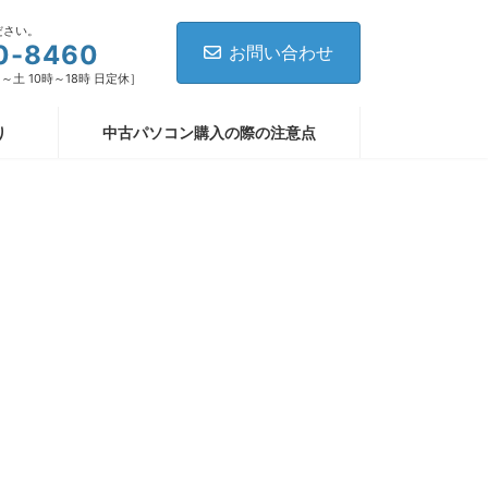
ださい。
0-8460
お問い合わせ
 [月～土 10時～18時 日定休］
り
中古パソコン購入の際の注意点