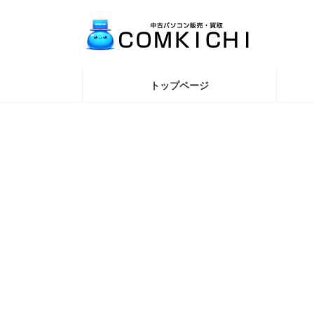
コ
ナ
ン
ビ
テ
ゲ
ン
ー
ツ
シ
へ
ョ
トップページ
ス
ン
キ
に
ッ
移
プ
動